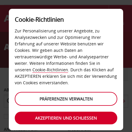
Cookie-Richtlinien
Menü
Zur Personalisierung unserer Angebote, zu
Welcome
Analysezwecken und zur Optimierung Ihrer
to
Autovermietung Kyneton
Erfahrung auf unserer Website benutzen wir
Avis
Cookies. Wir geben auch Daten an
vertrauenswürdige Werbe- und Analysepartner
weiter. Weitere Informationen finden Sie in
unseren
Cookie-Richtlinien
. Durch das Klicken auf
FAHRZEUG
TRANSPORTER
AKZEPTIEREN erklären Sie sich mit der Verwendung
von Cookies einverstanden.
ABHOLEN VON
PRÄFERENZEN VERWALTEN
Eine andere Rückgabestation auswählen
AKZEPTIEREN UND SCHLIESSEN
ANFANGSDATUM
ENDDATUM