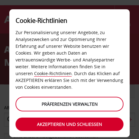
Cookie-Richtlinien
Menü
Zur Personalisierung unserer Angebote, zu
Welcome
Analysezwecken und zur Optimierung Ihrer
to
Autovermietung
Erfahrung auf unserer Website benutzen wir
Avis
Cookies. Wir geben auch Daten an
Maidenhead
vertrauenswürdige Werbe- und Analysepartner
weiter. Weitere Informationen finden Sie in
unseren
Cookie-Richtlinien
. Durch das Klicken auf
AKZEPTIEREN erklären Sie sich mit der Verwendung
von Cookies einverstanden.
FAHRZEUG
TRANSPORTER
PRÄFERENZEN VERWALTEN
ABHOLEN VON
AKZEPTIEREN UND SCHLIESSEN
Eine andere Rückgabestation auswählen