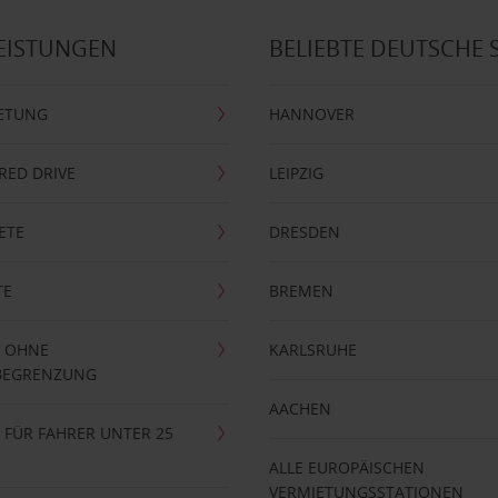
EISTUNGEN
BELIEBTE DEUTSCHE 
ETUNG
HANNOVER
RRED DRIVE
LEIPZIG
ETE
DRESDEN
TE
BREMEN
 OHNE
KARLSRUHE
BEGRENZUNG
AACHEN
FÜR FAHRER UNTER 25
ALLE EUROPÄISCHEN
VERMIETUNGSSTATIONEN