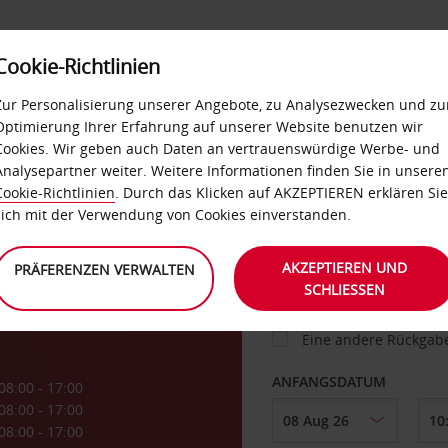
Cookie-Richtlinien
IETWAGEN
SELF-SERVICES
EXTRAS
BUSINES
Zur Personalisierung unserer Angebote, zu Analysezwecken und zu
Optimierung Ihrer Erfahrung auf unserer Website benutzen wir
Cookies. Wir geben auch Daten an vertrauenswürdige Werbe- und
g
Analysepartner weiter. Weitere Informationen finden Sie in unsere
FAHRZEUG
Cookie-Richtlinien
. Durch das Klicken auf AKZEPTIEREN erklären Sie
sich mit der Verwendung von Cookies einverstanden.
ABHOLEN VON
AKZEPTIEREN UND
PRÄFERENZEN VERWALTEN
SCHLIESSEN
Eine andere Rückgab
ANFANGSDATUM
08:00 - 17:00
08:00 - 17:00
08:00 - 17:00