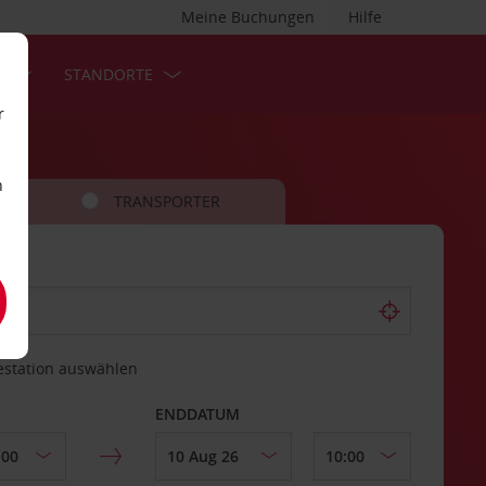
Meine Buchungen
Hilfe
S
STANDORTE
r
n
TRANSPORTER
estation auswählen
ENDDATUM