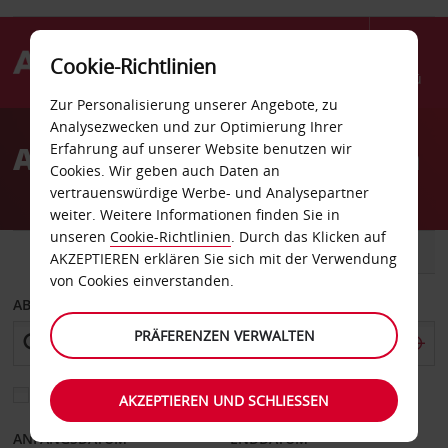
Cookie-Richtlinien
Menü
Zur Personalisierung unserer Angebote, zu
Welcome
Analysezwecken und zur Optimierung Ihrer
to
Autovermietung Magnolia
Erfahrung auf unserer Website benutzen wir
Avis
Cookies. Wir geben auch Daten an
vertrauenswürdige Werbe- und Analysepartner
weiter. Weitere Informationen finden Sie in
unseren
Cookie-Richtlinien
. Durch das Klicken auf
FAHRZEUG
TRANSPORTER
AKZEPTIEREN erklären Sie sich mit der Verwendung
von Cookies einverstanden.
ABHOLEN VON
PRÄFERENZEN VERWALTEN
Eine andere Rückgabestation auswählen
AKZEPTIEREN UND SCHLIESSEN
ANFANGSDATUM
ENDDATUM