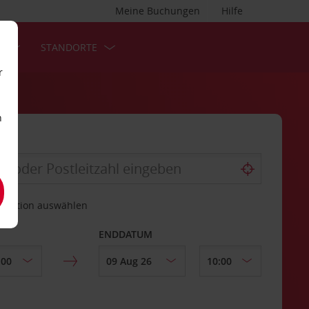
Meine Buchungen
Hilfe
S
STANDORTE
r
n
estation auswählen
ENDDATUM