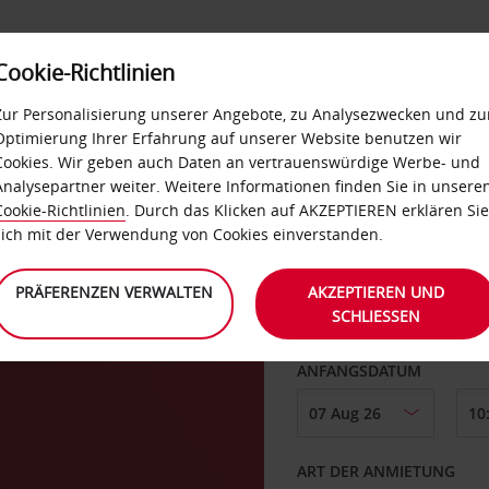
Cookie-Richtlinien
IETWAGEN
SELF-SERVICES
EXTRAS
BUSINES
Zur Personalisierung unserer Angebote, zu Analysezwecken und zu
Optimierung Ihrer Erfahrung auf unserer Website benutzen wir
Cookies. Wir geben auch Daten an vertrauenswürdige Werbe- und
arantie
Analysepartner weiter. Weitere Informationen finden Sie in unsere
Cookie-Richtlinien
. Durch das Klicken auf AKZEPTIEREN erklären Sie
ABHOLEN VON
sich mit der Verwendung von Cookies einverstanden.
PRÄFERENZEN VERWALTEN
AKZEPTIEREN UND
SCHLIESSEN
Eine andere Rückgab
ANFANGSDATUM
ART DER ANMIETUNG