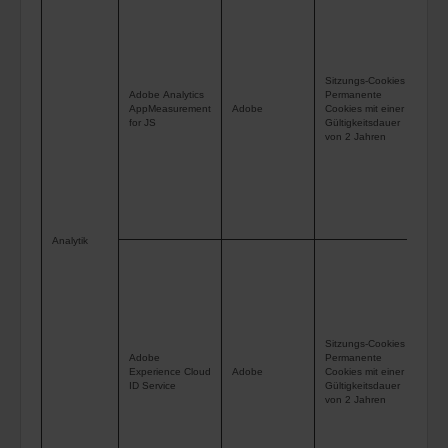
Tag
Web
und
Sitzungs-Cookies
Jou
Adobe Analytics
Permanente
AppMeasurement
Adobe
Cookies mit einer
ver
for JS
Gültigkeitsdauer
ges
von 2 Jahren
erm
die
Infr
Pro
Analytik
Die
ver
bas
wo,
sic
Sitzungs-Cookies
Adobe
Permanente
ans
Experience Cloud
Adobe
Cookies mit einer
ID Service
Gültigkeitsdauer
Coo
von 2 Jahren
kei
dir