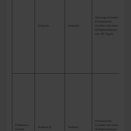
kei
dir
Sitzungs-Cookies
Ide
Permanente
Uniqodo
Uniqodo
Cookies mit einer
Ben
Gültigkeitsdauer
Lös
von 30 Tagen
Dea
Coo
Fun
Web
ein
Die
wer
um 
Ein
zwi
auf
zu 
Permanente
Präferenz-
Cookies mit einer
wer
Tealium iQ
Tealium
Cookie
Gültigkeitsdauer