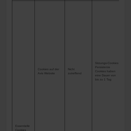
Die
erm
der
Fun
das
Buc
Web
sin
Erf
Sitzungs-Cookies
Persistente
Ihn
Cookies auf der
Nicht
Cookies haben
Avis Website
zutreffend
Pro
eine Dauer von
bis zu 1 Tag
die
ge
Inf
wer
die
ver
wer
Essentielle
Dri
Cookies