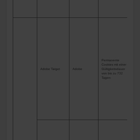
Web
hab
Die
wer
um 
uns
opt
ver
Permanente
Cookies mit einer
Avi
Adobe Target
Adobe
Gültigkeitsdauer
von bis zu 732
Ado
Tagen
die
bes
Inh
Erl
und
Coo
die
Tar
wer