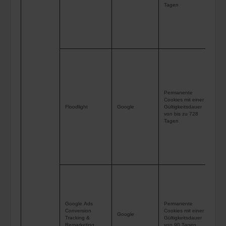
Nut
Tagen
Web
wer
die
Tag
Dat
kei
jew
Permanente
dire
Cookies mit einer
Floodlight
Google
Gültigkeitsdauer
Auf
von bis zu 728
Anz
Tagen
ver
uns
Wer
Coo
um 
Per
bes
Google Ads
Permanente
Conversion
Cookies mit einer
Web
Google
Tracking &
Gültigkeitsdauer
Su
Remarketing
von 90 Tagen