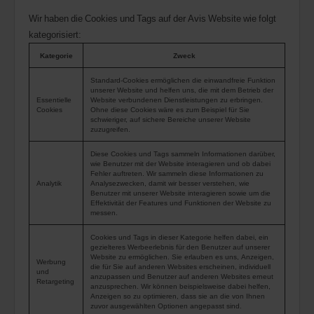
Wir haben die Cookies und Tags auf der Avis Website wie folgt
kategorisiert:
Kategorie
Zweck
Standard-Cookies ermöglichen die einwandfreie Funktion
unserer Website und helfen uns, die mit dem Betrieb der
Essentielle
Website verbundenen Dienstleistungen zu erbringen.
Cookies
Ohne diese Cookies wäre es zum Beispiel für Sie
schwieriger, auf sichere Bereiche unserer Website
zuzugreifen.
Diese Cookies und Tags sammeln Informationen darüber,
wie Benutzer mit der Website interagieren und ob dabei
Fehler auftreten. Wir sammeln diese Informationen zu
Analytik
Analysezwecken, damit wir besser verstehen, wie
Benutzer mit unserer Website interagieren sowie um die
Effektivität der Features und Funktionen der Website zu
messen.
Cookies und Tags in dieser Kategorie helfen dabei, ein
gezielteres Werbeerlebnis für den Benutzer auf unserer
Website zu ermöglichen. Sie erlauben es uns, Anzeigen,
Werbung
die für Sie auf anderen Websites erscheinen, individuell
und
anzupassen und Benutzer auf anderen Websites erneut
Retargeting
anzusprechen. Wir können beispielsweise dabei helfen,
Anzeigen so zu optimieren, dass sie an die von Ihnen
zuvor ausgewählten Optionen angepasst sind.