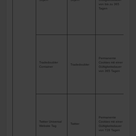
von bis zu 365
Aff
Tagen
zei
Anz
Web
Dri
Ähn
Zie
Sie
Permanente
mit
Tradedoubler
Cookies mit einer
Tradedoubler
Container
Gültigkeitsdauer
mit
von 365 Tagen
bes
Mar
Avi
ver
ide
Ret
Permanente
sic
Twitter Universal
Cookies mit einer
Twitter
ber
Website Tag
Gültigkeitsdauer
von 728 Tagen
Anz