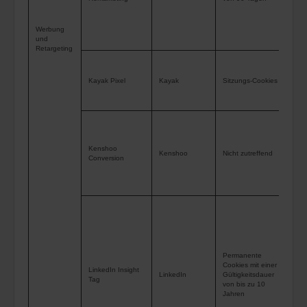
ode
Werbung
We
und
sind
Retargeting
zu 
Men
Kayak Pixel
Kayak
Sitzungs-Cookies
fin
uns
funk
Wer
Kenshoo
Kenshoo
Nicht zutreffend
Coo
Conversion
kön
ver
um 
auf
Wer
ver
Permanente
Cookies mit einer
bei
LinkedIn Insight
LinkedIn
Gültigkeitsdauer
Tag
Zuk
von bis zu 10
Jahren
Web