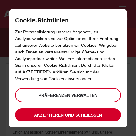
Menü
Cookie-Richtlinien
Welcome
Zur Personalisierung unserer Angebote, zu
to
Analysezwecken und zur Optimierung Ihrer Erfahrung
Avis
COOKIE-RICHTLINIEN
auf unserer Website benutzen wir Cookies. Wir geben
auch Daten an vertrauenswürdige Werbe- und
Analysepartner weiter. Weitere Informationen finden
Sie in unseren
Cookie-Richtlinien
. Durch das Klicken
Allgemeine Informationen
auf AKZEPTIEREN erklären Sie sich mit der
Verwendung von Cookies einverstanden.
In diesen Cookie-Richtlinien wird erläutert, wie wir Cookies, Tag-
Management und ähnliche Technologien auf unserer Webseite
PRÄFERENZEN VERWALTEN
und in den mobilen Apps nutzen.
Diese Cookie-Richtlinien wurden zuletzt am 10. Februar
2022 aktualisiert.
AKZEPTIEREN UND SCHLIESSEN
Die Avis Budget Group, Inc. (sowie ihre in der Europäischen
Union ansässigen Konzernunternehmen) (wir, uns, unsere)