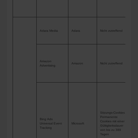
Ide
jew
Die
Tag
Adara Media
Adara
Nicht zutreffend
uns
ver
Ges
ver
Amazon
Amazon
Nicht zutreffend
Advertising
Anz
sch
wir
sie
sei
um 
auf
Sitzungs-Cookies
aus
Permanente
Bing Ads
Cookies mit einer
Web
Universal Event
Microsoft
Gültigkeitsdauer
Tracking
in 
von bis zu 389
Tagen
auf