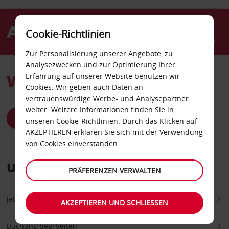
Cookie-Richtlinien
Menü
Zur Personalisierung unserer Angebote, zu
Analysezwecken und zur Optimierung Ihrer
WIE KÖNNEN WIR HELFEN?
Erfahrung auf unserer Website benutzen wir
Cookies. Wir geben auch Daten an
vertrauenswürdige Werbe- und Analysepartner
weiter. Weitere Informationen finden Sie in
ANTWORTEN ZU DEN HÄUFIGSTEN FRAGEN
unseren
Cookie-Richtlinien
. Durch das Klicken auf
AKZEPTIEREN erklären Sie sich mit der Verwendung
von Cookies einverstanden.
Unsere Self-Service Optionen
PRÄFERENZEN VERWALTEN
Jetzt buchen
AKZEPTIEREN UND SCHLIESSEN
Buchung bearbeiten