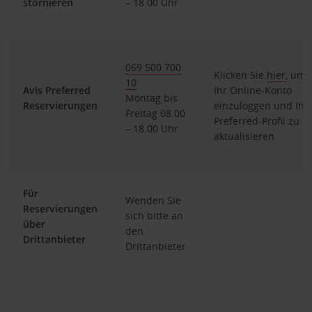
stornieren
– 18.00 Uhr
069 500 700
Klicken Sie
hier
, um 
10
Avis Preferred
Ihr Online-Konto
Montag bis
Reservierungen
einzuloggen und Ihr
Freitag 08.00
Preferred-Profil zu
– 18.00 Uhr
aktualisieren
Für
Wenden Sie
Reservierungen
sich bitte an
über
den
Drittanbieter
Drittanbieter