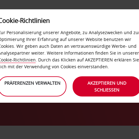
Cookie-Richtlinien
IETWAGEN
SELF-SERVICES
EXTRAS
BUSINES
Zur Personalisierung unserer Angebote, zu Analysezwecken und zu
Optimierung Ihrer Erfahrung auf unserer Website benutzen wir
Cookies. Wir geben auch Daten an vertrauenswürdige Werbe- und
Analysepartner weiter. Weitere Informationen finden Sie in unsere
Cookie-Richtlinien
. Durch das Klicken auf AKZEPTIEREN erklären Sie
sich mit der Verwendung von Cookies einverstanden.
EUE APP DER AVIS AUTOVERMI
PRÄFERENZEN VERWALTEN
AKZEPTIEREN UND
Sie mit der Avis App von einfachen und schnellen
SCHLIESSEN