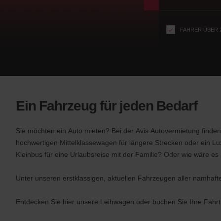
n
s
f
FAHRER ÜBER 
o
r
S
c
r
e
e
Ein Fahrzeug für jeden Bedarf
n
R
e
Sie möchten ein Auto mieten? Bei der Avis Autovermietung find
a
hochwertigen Mittelklassewagen für längere Strecken oder ein Lu
d
Kleinbus für eine Urlaubsreise mit der Familie? Oder wie wäre e
e
r
Unter unseren erstklassigen, aktuellen Fahrzeugen aller namhafter
U
s
Entdecken Sie hier unsere Leihwagen oder buchen Sie Ihre Fahrt 
e
r