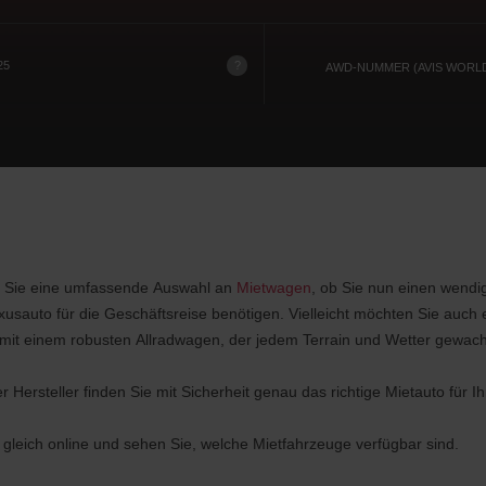
?
25
AWD-NUMMER (AVIS WORL
en Sie eine umfassende Auswahl an
Mietwagen
, ob Sie nun einen wendig
xusauto für die Geschäftsreise benötigen. Vielleicht möchten Sie au
s mit einem robusten Allradwagen, der jedem Terrain und Wetter gewach
 Hersteller finden Sie mit Sicherheit genau das richtige Mietauto für I
gleich online und sehen Sie, welche Mietfahrzeuge verfügbar sind.