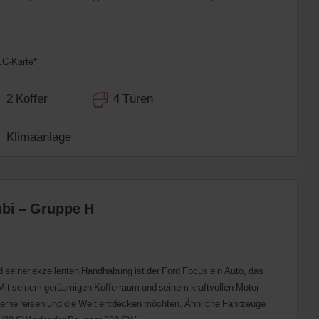
EC-Karte*
2 Koffer
4 Türen
Klimaanlage
bi – Gruppe H
d seiner exzellenten Handhabung ist der Ford Focus ein Auto, das
. Mit seinem geräumigen Kofferraum und seinem kraftvollen Motor
ie gerne reisen und die Welt entdecken möchten. Ähnliche Fahrzeuge