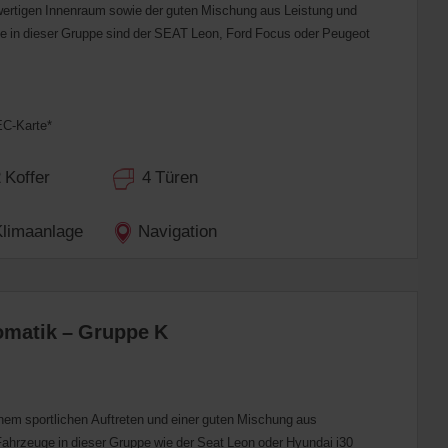
wertigen Innenraum sowie der guten Mischung aus Leistung und
ge in dieser Gruppe sind der SEAT Leon, Ford Focus oder Peugeot
EC-Karte*
Koffer
4 Türen
imaanlage
Navigation
matik – Gruppe K
nem sportlichen Auftreten und einer guten Mischung aus
 Fahrzeuge in dieser Gruppe wie der Seat Leon oder Hyundai i30