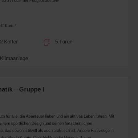
i i30 SW oder der Peugeot 308 SW.
EC-Karte*
 Koffer
5 Türen
limaanlage
tik – Gruppe I
to für alle, die Abenteuer lieben und ein aktives Leben führen. Mit
nem sportlichen Design und seinen fortschrittlichen
o, das sowohl stilvoll als auch praktisch ist. Andere Fahrzeuge in
m der Skoda Kamiq, Opel Mokka oder Hyundai Bayon.