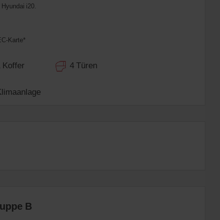
 Hyundai i20.
EC-Karte*
Koffer
4 Türen
imaanlage
ruppe B