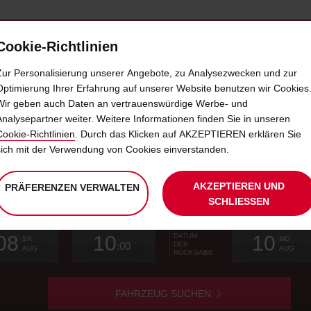
Cookie-Richtlinien
IETWAGEN
SELF-SERVICES
EXTRAS
BUSINE
Zur Personalisierung unserer Angebote, zu Analysezwecken und zur
Optimierung Ihrer Erfahrung auf unserer Website benutzen wir Cookies
Wir geben auch Daten an vertrauenswürdige Werbe- und
UNSERE MIETWAGEN
Analysepartner weiter. Weitere Informationen finden Sie in unseren
Cookie-Richtlinien
. Durch das Klicken auf AKZEPTIEREN erklären Sie
sich mit der Verwendung von Cookies einverstanden.
te
AKZEPTIEREN UND
PRÄFERENZEN VERWALTEN
hlen
SCHLIESSEN
e
olstation.
Ihr
Auswählen
Anfangsdatum
Gewünschte
Auswählen
Zeit
Zeit
Aktuell
Auswähle
08
10
10
DATUM
gewünschtes
zum
Abholzeit
zum
von
von
zum
SA
MO
:00
DER
n
Abholdatum
Ändern
Ändern
(Minuten)
(Stunden)
Ändern
AUG
AUG
RÜCKGABE
ist
von
von
von
FAHRZEUG SUCHEN