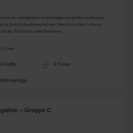
eon ist ein mittelgroßer Familienwagen mit großem Kofferraum
l für Ihren Einkaufsbummel oder Ihren Kurzurlaub. In dieser
 Scala, Ford Focus oder Opel Astra.
 EC-Karte
 Koffer
4 Türen
limaanlage
gation – Gruppe C