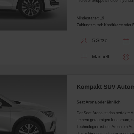
in dieser Gruppe sind der Hyunda
Mindestalter: 19
Zahlungsmittel: Kreditkarte oder 
5 Sitze
2
Manuell
K
Kompakt SUV Automa
Seat Arona oder ähnlich
Der Seat Arona ist das perfekte Au
seinem geräumigen Innenraum, sei
Technologien ist der Arona ein Aut
dieser Gruppe sind unter andere