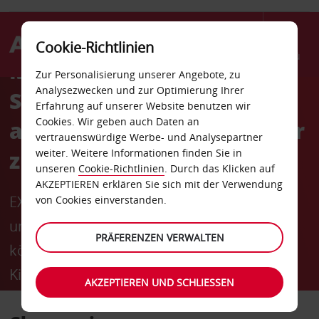
Cookie-Richtlinien
Menü
Mietfahrzeug in
Zur Personalisierung unserer Angebote, zu
Analysezwecken und zur Optimierung Ihrer
Sekundenschnelle
Erfahrung auf unserer Website benutzen wir
Cookies. Wir geben auch Daten an
abholen, ohne am Schalter
vertrauenswürdige Werbe- und Analysepartner
zu warten.
weiter. Weitere Informationen finden Sie in
unseren
Cookie-Richtlinien
. Durch das Klicken auf
AKZEPTIEREN erklären Sie sich mit der Verwendung
EXKLUSIV FÜR AVIS PREFERRED: Mitglieder
von Cookies einverstanden.
unseres kostenlosen Treueprogramms
PRÄFERENZEN VERWALTEN
können ihre Schlüssel an Avis Self-Service
Kiosken abholen und sind in
AKZEPTIEREN UND SCHLIESSEN
Sekundenschnelle abfahrbereit.