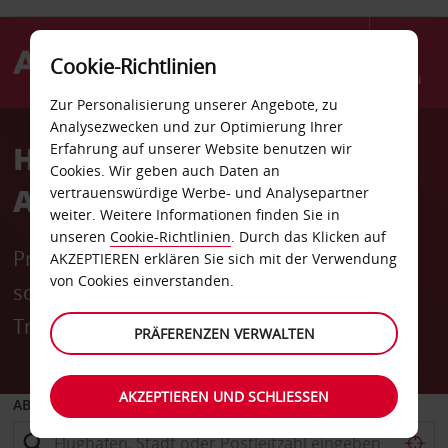
Cookie-Richtlinien
Menü
Zur Personalisierung unserer Angebote, zu
Analysezwecken und zur Optimierung Ihrer
Holen Sie mehr aus Ihrer
Erfahrung auf unserer Website benutzen wir
Cookies. Wir geben auch Daten an
Autoanmietung mit Avis
vertrauenswürdige Werbe- und Analysepartner
weiter. Weitere Informationen finden Sie in
unseren
Cookie-Richtlinien
. Durch das Klicken auf
Profitieren Sie von kostenloser Stornierung,
AKZEPTIEREN erklären Sie sich mit der Verwendung
von Cookies einverstanden.
schnellem Service, einem gratis
Treueprogramm und mehr.
PRÄFERENZEN VERWALTEN
AKZEPTIEREN UND SCHLIESSEN
ABHOLEN VON