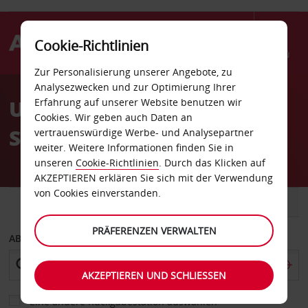
Cookie-Richtlinien
Menü
Zur Personalisierung unserer Angebote, zu
Welcome
Analysezwecken und zur Optimierung Ihrer
to
Unsere Mietwagen-
Erfahrung auf unserer Website benutzen wir
Avis
Cookies. Wir geben auch Daten an
Stationen
vertrauenswürdige Werbe- und Analysepartner
weiter. Weitere Informationen finden Sie in
unseren
Cookie-Richtlinien
. Durch das Klicken auf
AKZEPTIEREN erklären Sie sich mit der Verwendung
von Cookies einverstanden.
FAHRZEUG
TRANSPORTER
PRÄFERENZEN VERWALTEN
ABHOLEN VON
AKZEPTIEREN UND SCHLIESSEN
Eine andere Rückgabestation auswählen