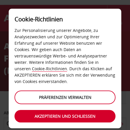
Cookie-Richtlinien
Menü
Zur Personalisierung unserer Angebote, zu
Welcome
Analysezwecken und zur Optimierung Ihrer
to
Autovermietung
Erfahrung auf unserer Website benutzen wir
Avis
Cookies. Wir geben auch Daten an
Fuerteventura Flughafen
vertrauenswürdige Werbe- und Analysepartner
weiter. Weitere Informationen finden Sie in
(FUE)
unseren
Cookie-Richtlinien
. Durch das Klicken auf
AKZEPTIEREN erklären Sie sich mit der Verwendung
von Cookies einverstanden.
FAHRZEUG
PRÄFERENZEN VERWALTEN
TRANSPORTER
ABHOLEN VON
AKZEPTIEREN UND SCHLIESSEN