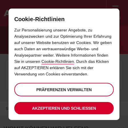
Menü
Cookie-Richtlinien
Welcome
Zur Personalisierung unserer Angebote, zu
to
Analysezwecken und zur Optimierung Ihrer Erfahrung
Avis
DATENSCHUTZRICHTLINIEN
auf unserer Website benutzen wir Cookies. Wir geben
auch Daten an vertrauenswürdige Werbe- und
Analysepartner weiter. Weitere Informationen finden
Sie in unseren
Cookie-Richtlinien
. Durch das Klicken
Laden Sie unsere Datenschutzrichtlinien als PDF herunter
auf AKZEPTIEREN erklären Sie sich mit der
Verwendung von Cookies einverstanden.
DATENSCHUTZRICHTLINIEN
PRÄFERENZEN VERWALTEN
AKZEPTIEREN UND SCHLIESSEN
Startseite
Das Kleingedruckte
Datenschutzrichtlinien