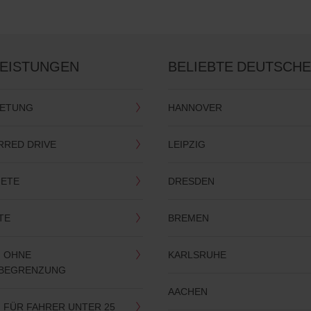
LEISTUNGEN
BELIEBTE DEUTSCHE
IETUNG
HANNOVER
RRED DRIVE
LEIPZIG
IETE
DRESDEN
TE
BREMEN
 OHNE
KARLSRUHE
RBEGRENZUNG
AACHEN
 FÜR FAHRER UNTER 25