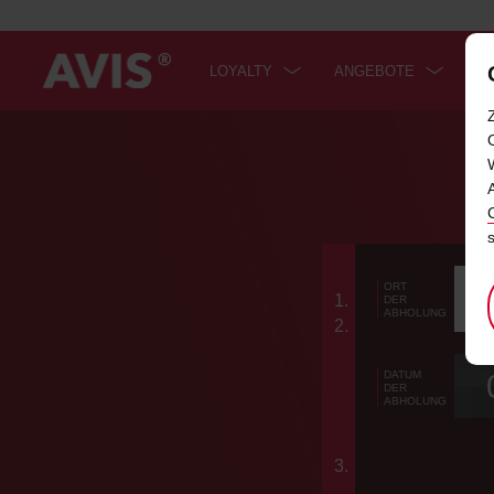
LOYALTY
ANGEBOTE
M
Welcome
to
Avis
I
Links
Bit
ORT
n
1.
DER
wä
ABHOLUNG
im
Sie
s
2.
ein
ZURÜCK
KARTE
t
Abh
Formular
ZUM
ÜBERSPRINGEN
r
FORMULAR,
DATUM
u
DER
überspringe
LINKS
ABHOLUNG
ÜBERSPRINGEN
c
t
i
3.
o