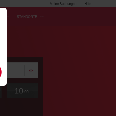
Meine Buchungen
Hilfe
SS
STANDORTE
.
Station wählen
n
Enddatum
Gewünschte
Auswählen
Zeit
Zeit
10
Abholzeit
zum
bis
bis
:00
Ändern
(Stunden)
(Minuten)
von