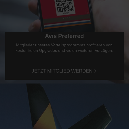
s
:
Skip
screen
reader
instructions
Teilen
Avis Preferred
Sie
uns
Mitglieder unseres Vorteilsprogramms profitieren von
Ihre
kostenfreien Upgrades und vielen weiteren Vorzügen.
Abholstation
über
das
Fahrzeugsuche-
JETZT MITGLIED WERDEN
Formular
weiter
unten
mit.
Als
Nächstes
geben
Sie
bitte
Ihre
Abholzeit
und