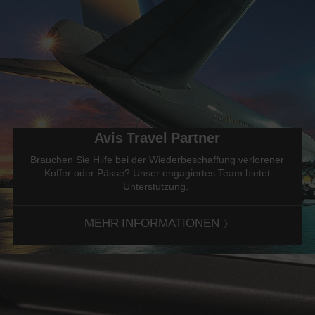
das
Datum
an.
Sie
können
auch
Ihre
AWD-
Nummer
(Avis
Avis Travel Partner
Worldwide
Discount)
Brauchen Sie Hilfe bei der Wiederbeschaffung verlorener
angeben.
Koffer oder Pässe? Unser engagiertes Team bietet
Transporter
Unterstützung.
und
Motorroller
können
MEHR INFORMATIONEN
bei
Verfügbarkeit
ebenfalls
reserviert
werden.