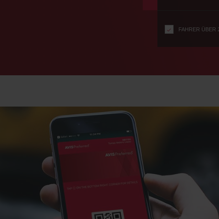
n
s
f
FAHRER ÜBER 
o
r
S
c
r
e
e
n
R
e
a
d
e
r
U
s
e
r