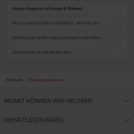
(Avis
Unsere Angebote in Europa & Weltweit
Worldwide
Discount)
angeben.
IM AUSLAND SICHER UNTERWEGS - MIT AVIS 360°
Transporter
und
Motorroller
ENTDECKEN SIE MIT AVIS DAS DISNEYLAND PARIS
können
bei
Verfügbarkeit
ENTDECKEN SIE ITALIEN MIT AVIS
ebenfalls
reserviert
werden.
Startseite
Mietwagenangebote
WOMIT KÖNNEN WIR HELFEN?
DIENSTLEISTUNGEN