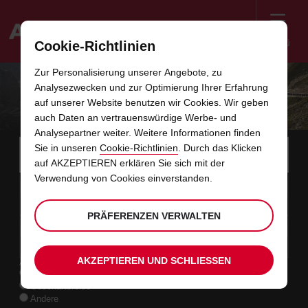
Menü
Cookie-Richtlinien
Welcome
Zur Personalisierung unserer Angebote, zu
to
Analysezwecken und zur Optimierung Ihrer Erfahrung
Avis
UNSERE ANGEBOTE
auf unserer Website benutzen wir Cookies. Wir geben
auch Daten an vertrauenswürdige Werbe- und
Analysepartner weiter. Weitere Informationen finden
Instructions
Links
Bitte
Sie in unseren
Cookie-Richtlinien
. Durch das Klicken
wählen
Stati
for
auf AKZEPTIEREN erklären Sie sich mit der
Sie
im
eine
Screen
Verwendung von Cookies einverstanden.
Anfangsdatum
Ihr
Auswählen
Gewünschte
Auswäh
Zeit
Zeit
Abholstation.
07
10
gewünschtes
zum
Abholzeit
zum
von
von
FR
Formular
Reader
:00
Abholdatum
Ändern
Ändern
(Minut
(Stund
AUG
ist
von
von
Users:
überspringen
PRÄFERENZEN VERWALTEN
Enddatum
Aktuell
Auswählen
time
Gewünschte
Auswäh
Zeit
Zeit
Skip
09
10
zum
to
Abholzeit
zum
bis
bis
SO
:00
screen
Ändern
Ändern
(Stund
(Minut
AUG
reader
von
von
instructions
AKZEPTIEREN UND SCHLIESSEN
Art der Anmietung
Teilen
Privatreise
Sie
Geschäftsreise
uns
Andere
Ihre