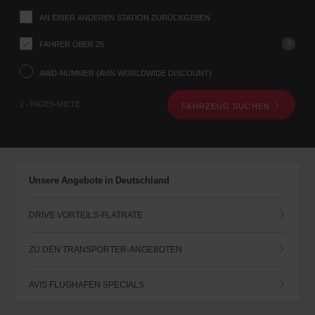
Abholstation
AN EINER ANDEREN STATION ZURÜCKGEBEN
über
das
?
FAHRER ÜBER 25
Fahrzeugsuche-
Formular
weiter
AWD-NUMMER (AVIS WORLDWIDE DISCOUNT)
unten
mit.
2 -TAGES-MIETE
FAHRZEUG SUCHEN
Als
Nächstes
geben
Sie
bitte
Ihre
Unsere Angebote in Deutschland
Abholzeit
und
das
DRIVE VORTEILS-FLATRATE
Datum
an.
Sie
ZU DEN TRANSPORTER-ANGEBOTEN
können
auch
AVIS FLUGHAFEN SPECIALS
Ihre
AWD-
Nummer