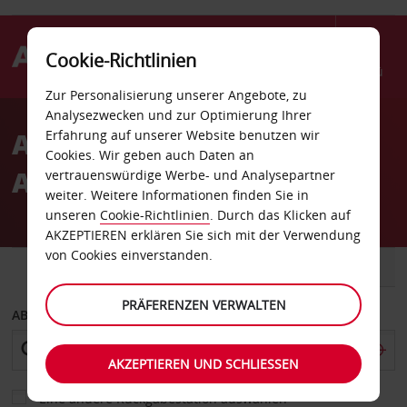
Cookie-Richtlinien
Menü
Zur Personalisierung unserer Angebote, zu
Welcome
Analysezwecken und zur Optimierung Ihrer
to
Autovermietung in Los
Erfahrung auf unserer Website benutzen wir
Avis
Cookies. Wir geben auch Daten an
Angeles
vertrauenswürdige Werbe- und Analysepartner
weiter. Weitere Informationen finden Sie in
unseren
Cookie-Richtlinien
. Durch das Klicken auf
AKZEPTIEREN erklären Sie sich mit der Verwendung
von Cookies einverstanden.
FAHRZEUG
TRANSPORTER
PRÄFERENZEN VERWALTEN
ABHOLEN VON
AKZEPTIEREN UND SCHLIESSEN
Eine andere Rückgabestation auswählen