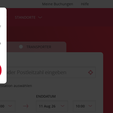
Meine Buchungen
Hilfe
S
STANDORTE
r
n
TRANSPORTER
estation auswählen
ENDDATUM