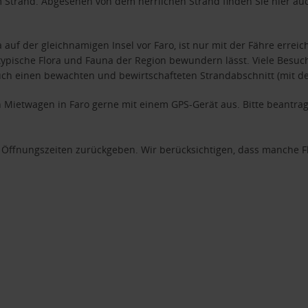
Strand. Abgesehen von dem herrlichen Strand finden Sie hier auch
a auf der gleichnamigen Insel vor Faro, ist nur mit der Fähre erreic
 typische Flora und Fauna der Region bewundern lässt. Viele Besu
uch einen bewachten und bewirtschafteten Strandabschnitt (mit den
n Mietwagen in Faro gerne mit einem GPS-Gerät aus. Bitte beantrag
 Öffnungszeiten zurückgeben. Wir berücksichtigen, dass manche Fl