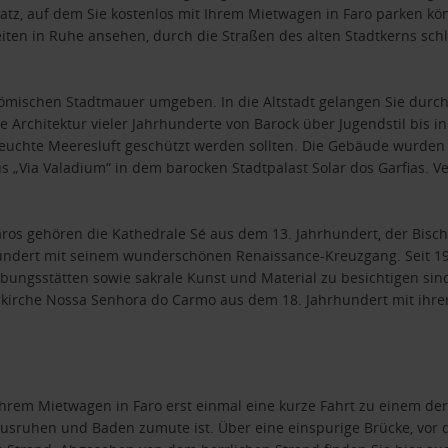
tz, auf dem Sie kostenlos mit Ihrem Mietwagen in Faro parken kön
iten in Ruhe ansehen, durch die Straßen des alten Stadtkerns sc
römischen Stadtmauer umgeben. In die Altstadt gelangen Sie durch 
 Architektur vieler Jahrhunderte von Barock über Jugendstil bis in 
euchte Meeresluft geschützt werden sollten. Die Gebäude wurden zu
us „Via Valadium“ in dem barocken Stadtpalast Solar dos Garfias.
os gehören die Kathedrale Sé aus dem 13. Jahrhundert, der Bisc
undert mit seinem wunderschönen Renaissance-Kreuzgang. Seit 197
gsstätten sowie sakrale Kunst und Material zu besichtigen sind. 
terkirche Nossa Senhora do Carmo aus dem 18. Jahrhundert mit ihr
hrem Mietwagen in Faro erst einmal eine kurze Fahrt zu einem der 
ruhen und Baden zumute ist. Über eine einspurige Brücke, vor d