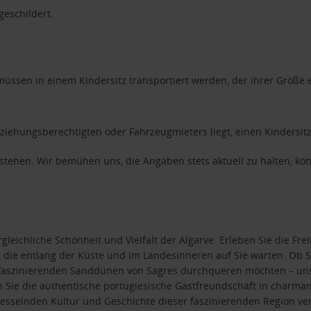
eschildert.
 müssen in einem Kindersitz transportiert werden, der ihrer Größe 
rziehungsberechtigten oder Fahrzeugmieters liegt, einen Kindersitz
erstehen. Wir bemühen uns, die Angaben stets aktuell zu halten, 
eichliche Schönheit und Vielfalt der Algarve. Erleben Sie die Frei
 die entlang der Küste und im Landesinneren auf Sie warten. Ob S
e faszinierenden Sanddünen von Sagres durchqueren möchten – uns
 Sie die authentische portugiesische Gastfreundschaft in charmant
r fesselnden Kultur und Geschichte dieser faszinierenden Region v