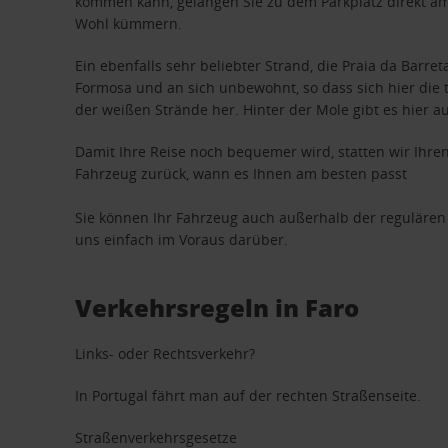
kommen kann, gelangen Sie zu dem Parkplatz direkt am 
Wohl kümmern.
Ein ebenfalls sehr beliebter Strand, die Praia da Barret
Formosa und an sich unbewohnt, so dass sich hier die
der weißen Strände her. Hinter der Mole gibt es hier a
Damit Ihre Reise noch bequemer wird, statten wir Ihre
Fahrzeug zurück, wann es Ihnen am besten passt
Sie können Ihr Fahrzeug auch außerhalb der regulären
uns einfach im Voraus darüber.
Verkehrsregeln in Faro
Links- oder Rechtsverkehr?
In Portugal fährt man auf der rechten Straßenseite.
Straßenverkehrsgesetze