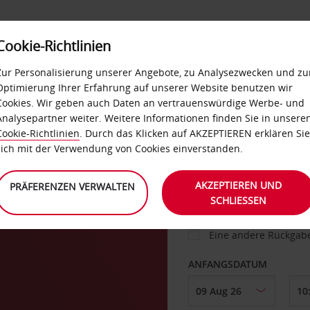
Cookie-Richtlinien
IETWAGEN
SELF-SERVICES
EXTRAS
BUSINES
Zur Personalisierung unserer Angebote, zu Analysezwecken und zu
Optimierung Ihrer Erfahrung auf unserer Website benutzen wir
Cookies. Wir geben auch Daten an vertrauenswürdige Werbe- und
 in
Analysepartner weiter. Weitere Informationen finden Sie in unsere
FAHRZEUG
Cookie-Richtlinien
. Durch das Klicken auf AKZEPTIEREN erklären Sie
sich mit der Verwendung von Cookies einverstanden.
ABHOLEN VON
AKZEPTIEREN UND
PRÄFERENZEN VERWALTEN
SCHLIESSEN
Eine andere Rückgab
ANFANGSDATUM