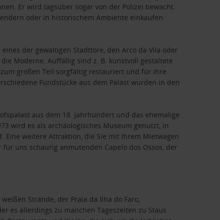
nen. Er wird tagsüber sogar von der Polizei bewacht.
hlendern oder in historischem Ambiente einkaufen
eines der gewaltigen Stadttore, den Arco da Vila oder
die Moderne. Auffällig sind z. B. kunstvoll gestaltete
m großen Teil sorgfältig restauriert und für ihre
 Verschiedene Fundstücke aus dem Palast wurden in den
hofspalast aus dem 18. Jahrhundert und das ehemalige
3 wird es als archäologisches Museum genutzt, in
Eine weitere Attraktion, die Sie mit Ihrem Mietwagen
er für uns schaurig anmutenden Capelo dos Ossos, der
weißen Strände, der Praia da Ilha do Faro,
er es allerdings zu manchen Tageszeiten zu Staus