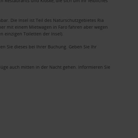
 Restaurants und Kioske, die sich um Ihr leibliches
hbar. Die Insel ist Teil des Naturschutzgebietes Ria
cher mit einem Mietwagen in Faro fahren aber wegen
 einzigen Toiletten der Insel).
en Sie dieses bei Ihrer Buchung. Geben Sie Ihr
üge auch mitten in der Nacht gehen. Informieren Sie