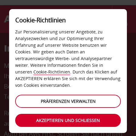
Cookie-Richtlinien
Menü
Zur Personalisierung unserer Angebote, zu
Analysezwecken und zur Optimierung Ihrer
In Sekunden startklar
Erfahrung auf unserer Website benutzen wir
Cookies. Wir geben auch Daten an
vertrauenswürdige Werbe- und Analysepartner
Mit Avis First erwartet Sie Ihr Concierge mit
weiter. Weitere Informationen finden Sie in
unseren
Cookie-Richtlinien
. Durch das Klicken auf
Ihrem Fahrzeug in einem reservierten
AKZEPTIEREN erklären Sie sich mit der Verwendung
Bereich, welcher nur wenige Schritte vom
von Cookies einverstanden.
Terminalausgang entfernt ist.
PRÄFERENZEN VERWALTEN
Reservieren Sie über das Buchungsformular
AKZEPTIEREN UND SCHLIESSEN
auf einer beliebigen Seite dieser Website ein
Auto bei Avis First. Scrollen Sie nach unten