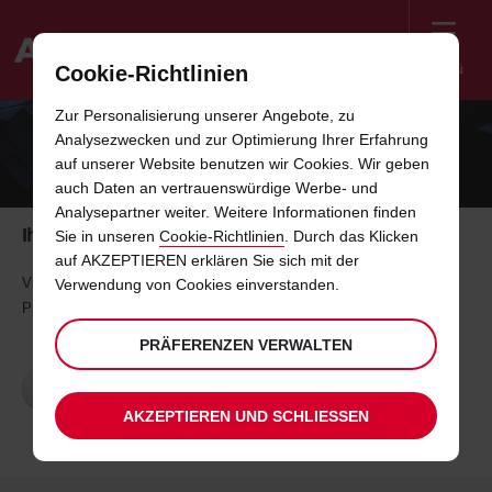
Menü
Cookie-Richtlinien
Welcome
Zur Personalisierung unserer Angebote, zu
to
Analysezwecken und zur Optimierung Ihrer Erfahrung
Avis
VIELEN DANK
auf unserer Website benutzen wir Cookies. Wir geben
auch Daten an vertrauenswürdige Werbe- und
Analysepartner weiter. Weitere Informationen finden
Ihr Whitepaper "Connected Car"
Sie in unseren
Cookie-Richtlinien
. Durch das Klicken
auf AKZEPTIEREN erklären Sie sich mit der
Vielen Dank – hier erhalten Sie Ihre kostenlose Version des White
Verwendung von Cookies einverstanden.
Papers „Connected Car“. Wir wünschen Ihnen viel Spaß beim Lesen.
PRÄFERENZEN VERWALTEN
JETZT ÖFFNEN
AKZEPTIEREN UND SCHLIESSEN