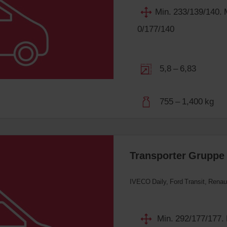
Min. 233/139/140. 
0/177/140
5,8 – 6,83
755 – 1,400 kg
Transporter Gruppe
IVECO Daily, Ford Transit, Renau
Min. 292/177/177.