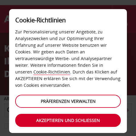
Cookie-Richtlinien
Menü
Zur Personalisierung unserer Angebote, zu
Analysezwecken und zur Optimierung Ihrer
Kostenloses Upgrade für
Erfahrung auf unserer Website benutzen wir
Cookies. Wir geben auch Daten an
Ihren Sommer in
vertrauenswürdige Werbe- und Analysepartner
weiter. Weitere Informationen finden Sie in
Dänemark
unseren
Cookie-Richtlinien
. Durch das Klicken auf
AKZEPTIEREN erklären Sie sich mit der Verwendung
von Cookies einverstanden.
ABHOLEN VON
PRÄFERENZEN VERWALTEN
AKZEPTIEREN UND SCHLIESSEN
Eine andere Rückgabestation auswählen