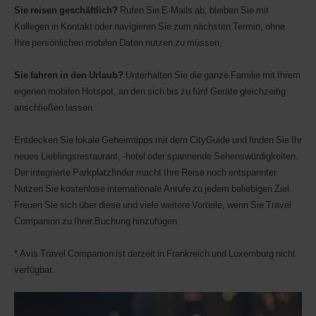
(Avis
Sie reisen geschäftlich?
Rufen Sie E-Mails ab, bleiben Sie mit
Worldwide
Kollegen in Kontakt oder navigieren Sie zum nächsten Termin, ohne
Discount)
Ihre persönlichen mobilen Daten nutzen zu müssen.
angeben.
Transporter
und
Sie fahren in den Urlaub?
Unterhalten Sie die ganze Familie mit Ihrem
Motorroller
eigenen mobilen Hotspot, an den sich bis zu fünf Geräte gleichzeitig
können
anschließen lassen.
bei
Verfügbarkeit
ebenfalls
Entdecken Sie lokale Geheimtipps mit dem CityGuide und finden Sie Ihr
reserviert
neues Lieblingsrestaurant, -hotel oder spannende Sehenswürdigkeiten.
werden.
Der integrierte Parkplatzfinder macht Ihre Reise noch entspannter.
Nutzen Sie kostenlose internationale Anrufe zu jedem beliebigen Ziel.
Freuen Sie sich über diese und viele weitere Vorteile, wenn Sie Travel
Companion zu Ihrer Buchung hinzufügen.
* Avis Travel Companion ist derzeit in Frankreich und Luxemburg nicht
verfügbar.