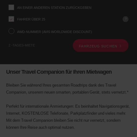
Abholstation
AN EINER ANDEREN STATION ZURÜCKGEBEN
über
das
?
FAHRER ÜBER 25
Fahrzeugsuche-
Formular
weiter
AWD-NUMMER (AVIS WORLDWIDE DISCOUNT)
unten
mit.
2 -TAGES-MIETE
FAHRZEUG SUCHEN
Als
Nächstes
geben
Sie
bitte
Unser Travel Companion für Ihren Mietwagen
Ihre
Abholzeit
Bleiben Sie während Ihres gesamten Roadtrips dank des Travel
und
das
Companion, unserem neuen smarten, portablen Gerät, stets vernetzt.*
Datum
an.
Perfekt für internationale Anmietungen: Es beinhaltet Navigationsgerät,
Sie
Internet, KOSTENLOSE Telefonate, Parkplatzfinder und vieles mehr.
können
auch
Mit dem Travel Companion bleiben Sie nicht nur vernetzt, sondern
Ihre
können Ihre Reise auch optimal nutzen.
AWD-
Nummer