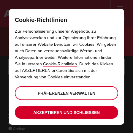
Menü
Cookie-Richtlinien
Welcome
Zur Personalisierung unserer Angebote, zu
to
Analysezwecken und zur Optimierung Ihrer Erfahrung
Avis
TRAVEL COMPANION VOLLVERSION
auf unserer Website benutzen wir Cookies. Wir geben
auch Daten an vertrauenswürdige Werbe- und
Analysepartner weiter. Weitere Informationen finden
Instructions
Links
Bitte
Sie in unseren
Cookie-Richtlinien
. Durch das Klicken
wählen
Stati
for
auf AKZEPTIEREN erklären Sie sich mit der
Sie
im
eine
Screen
Verwendung von Cookies einverstanden.
Anfangsdatum
Ihr
Auswählen
Gewünschte
Auswäh
Zeit
Zeit
Abholstation.
08
10
gewünschtes
zum
Abholzeit
zum
von
von
SA
Formular
Reader
:00
Abholdatum
Ändern
Ändern
(Minut
(Stund
AUG
ist
von
von
Users:
überspringen
PRÄFERENZEN VERWALTEN
Enddatum
Aktuell
Auswählen
time
Gewünschte
Auswäh
Zeit
Zeit
Skip
10
10
zum
to
Abholzeit
zum
bis
bis
MO
:00
screen
Ändern
Ändern
(Stund
(Minut
AUG
reader
von
von
instructions
AKZEPTIEREN UND SCHLIESSEN
Art der Anmietung
Teilen
Privatreise
Sie
Geschäftsreise
uns
Andere
Ihre