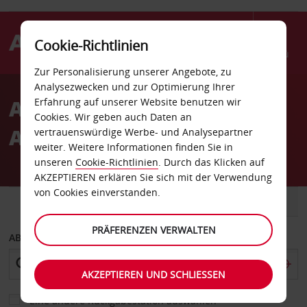
Cookie-Richtlinien
Menü
Zur Personalisierung unserer Angebote, zu
Welcome
Analysezwecken und zur Optimierung Ihrer
to
Autovermietung
Erfahrung auf unserer Website benutzen wir
Avis
Cookies. Wir geben auch Daten an
Alexandria
vertrauenswürdige Werbe- und Analysepartner
weiter. Weitere Informationen finden Sie in
unseren
Cookie-Richtlinien
. Durch das Klicken auf
AKZEPTIEREN erklären Sie sich mit der Verwendung
von Cookies einverstanden.
FAHRZEUG
TRANSPORTER
PRÄFERENZEN VERWALTEN
ABHOLEN VON
AKZEPTIEREN UND SCHLIESSEN
Eine andere Rückgabestation auswählen