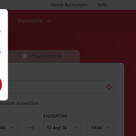
Meine Buchungen
Hilfe
S
STANDORTE
r
n
TRANSPORTER
estation auswählen
ENDDATUM