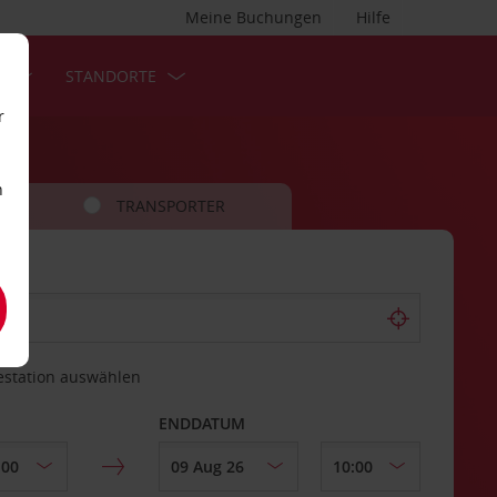
Meine Buchungen
Hilfe
S
STANDORTE
r
n
TRANSPORTER
estation auswählen
ENDDATUM