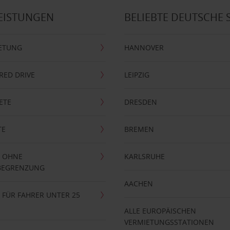
EISTUNGEN
BELIEBTE DEUTSCHE 
ETUNG
HANNOVER
RRED DRIVE
LEIPZIG
ETE
DRESDEN
TE
BREMEN
 OHNE
KARLSRUHE
BEGRENZUNG
AACHEN
FÜR FAHRER UNTER 25
ALLE EUROPÄISCHEN
VERMIETUNGSSTATIONEN