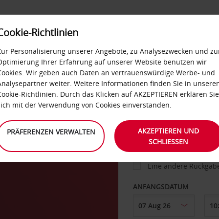
Cookie-Richtlinien
IETWAGEN
SELF-SERVICES
EXTRAS
BUSINES
Zur Personalisierung unserer Angebote, zu Analysezwecken und zu
Optimierung Ihrer Erfahrung auf unserer Website benutzen wir
Cookies. Wir geben auch Daten an vertrauenswürdige Werbe- und
g U
Analysepartner weiter. Weitere Informationen finden Sie in unsere
FAHRZEUG
Cookie-Richtlinien
. Durch das Klicken auf AKZEPTIEREN erklären Sie
sich mit der Verwendung von Cookies einverstanden.
ABHOLEN VON
AKZEPTIEREN UND
PRÄFERENZEN VERWALTEN
SCHLIESSEN
Eine andere Rückgab
ANFANGSDATUM