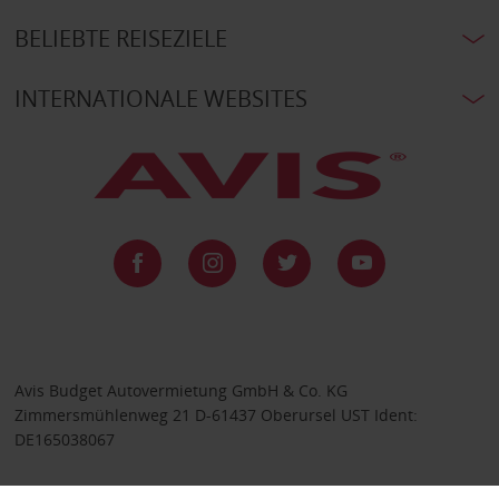
BELIEBTE REISEZIELE
INTERNATIONALE WEBSITES
Avis Budget Autovermietung GmbH & Co. KG
Zimmersmühlenweg 21 D-61437 Oberursel UST Ident:
DE165038067