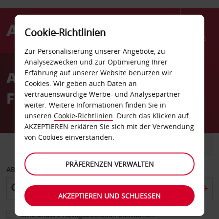
Cookie-Richtlinien
Menü
Zur Personalisierung unserer Angebote, zu
Welcome
Analysezwecken und zur Optimierung Ihrer
to
Autovermietung Fez
Erfahrung auf unserer Website benutzen wir
Avis
Cookies. Wir geben auch Daten an
Flughafen
vertrauenswürdige Werbe- und Analysepartner
weiter. Weitere Informationen finden Sie in
unseren
Cookie-Richtlinien
. Durch das Klicken auf
AKZEPTIEREN erklären Sie sich mit der Verwendung
von Cookies einverstanden.
FAHRZEUG
TRANSPORTER
PRÄFERENZEN VERWALTEN
ABHOLEN VON
AKZEPTIEREN UND SCHLIESSEN
Eine andere Rückgabestation auswählen