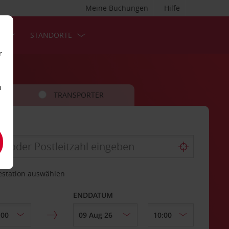
Meine Buchungen
Hilfe
S
STANDORTE
r
n
TRANSPORTER
estation auswählen
ENDDATUM