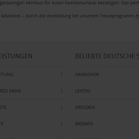
geräumigen Minibus für einen Familienurlaub benötigen: Das perfek
age kostenlos – durch die Anmeldung bei unserem Treueprogramm
A
EISTUNGEN
BELIEBTE DEUTSCHE 
ETUNG
HANNOVER
RRED DRIVE
LEIPZIG
ETE
DRESDEN
TE
BREMEN