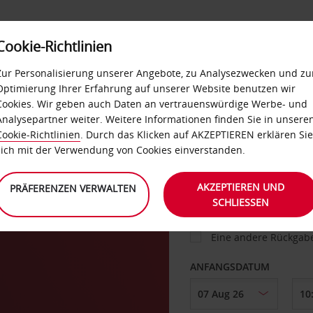
Cookie-Richtlinien
IETWAGEN
SELF-SERVICES
EXTRAS
BUSINES
Zur Personalisierung unserer Angebote, zu Analysezwecken und zu
Optimierung Ihrer Erfahrung auf unserer Website benutzen wir
Cookies. Wir geben auch Daten an vertrauenswürdige Werbe- und
g
Analysepartner weiter. Weitere Informationen finden Sie in unsere
FAHRZEUG
Cookie-Richtlinien
. Durch das Klicken auf AKZEPTIEREN erklären Sie
sich mit der Verwendung von Cookies einverstanden.
ABHOLEN VON
AKZEPTIEREN UND
PRÄFERENZEN VERWALTEN
SCHLIESSEN
Eine andere Rückgab
ANFANGSDATUM