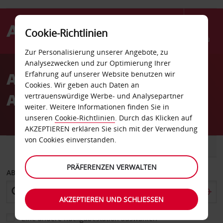
Cookie-Richtlinien
Menü
Zur Personalisierung unserer Angebote, zu
Welcome
Analysezwecken und zur Optimierung Ihrer
to
Autovermietung Heritage
Erfahrung auf unserer Website benutzen wir
Avis
Cookies. Wir geben auch Daten an
Awali Golf Spa
vertrauenswürdige Werbe- und Analysepartner
weiter. Weitere Informationen finden Sie in
unseren
Cookie-Richtlinien
. Durch das Klicken auf
AKZEPTIEREN erklären Sie sich mit der Verwendung
von Cookies einverstanden.
FAHRZEUG
TRANSPORTER
PRÄFERENZEN VERWALTEN
ABHOLEN VON
AKZEPTIEREN UND SCHLIESSEN
Eine andere Rückgabestation auswählen