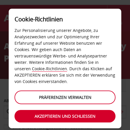
Cookie-Richtlinien
Menü
Zur Personalisierung unserer Angebote, zu
Welcome
Analysezwecken und zur Optimierung Ihrer
to
Autovermietung Grand Bay
Erfahrung auf unserer Website benutzen wir
Avis
Cookies. Wir geben auch Daten an
Pointe aux Canonniers
vertrauenswürdige Werbe- und Analysepartner
weiter. Weitere Informationen finden Sie in
unseren
Cookie-Richtlinien
. Durch das Klicken auf
AKZEPTIEREN erklären Sie sich mit der Verwendung
von Cookies einverstanden.
FAHRZEUG
TRANSPORTER
PRÄFERENZEN VERWALTEN
ABHOLEN VON
AKZEPTIEREN UND SCHLIESSEN
Eine andere Rückgabestation auswählen