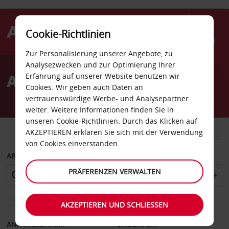
Cookie-Richtlinien
Menü
Zur Personalisierung unserer Angebote, zu
Welcome
Analysezwecken und zur Optimierung Ihrer
to
Autovermietung Namibia
Erfahrung auf unserer Website benutzen wir
Avis
Cookies. Wir geben auch Daten an
vertrauenswürdige Werbe- und Analysepartner
weiter. Weitere Informationen finden Sie in
unseren
Cookie-Richtlinien
. Durch das Klicken auf
FAHRZEUG
TRANSPORTER
AKZEPTIEREN erklären Sie sich mit der Verwendung
von Cookies einverstanden.
ABHOLEN VON
PRÄFERENZEN VERWALTEN
Eine andere Rückgabestation auswählen
AKZEPTIEREN UND SCHLIESSEN
ANFANGSDATUM
ENDDATUM