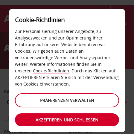
Cookie-Richtlinien
Menü
Zur Personalisierung unserer Angebote, zu
Welcome
Analysezwecken und zur Optimierung Ihrer
to
Autovermietung Lagos
Erfahrung auf unserer Website benutzen wir
Avis
Cookies. Wir geben auch Daten an
vertrauenswürdige Werbe- und Analysepartner
weiter. Weitere Informationen finden Sie in
unseren
Cookie-Richtlinien
. Durch das Klicken auf
FAHRZEUG
TRANSPORTER
AKZEPTIEREN erklären Sie sich mit der Verwendung
von Cookies einverstanden.
ABHOLEN VON
PRÄFERENZEN VERWALTEN
Eine andere Rückgabestation auswählen
AKZEPTIEREN UND SCHLIESSEN
ANFANGSDATUM
ENDDATUM