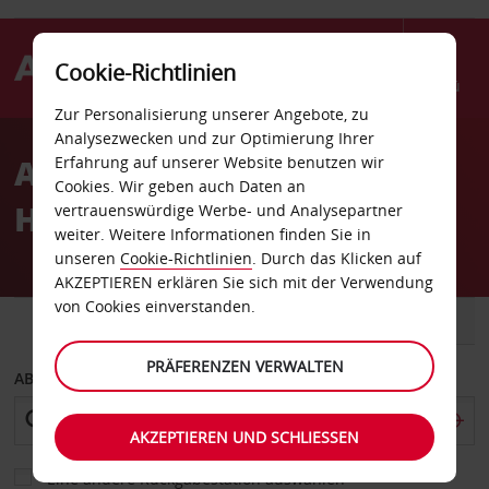
Cookie-Richtlinien
Menü
Zur Personalisierung unserer Angebote, zu
Welcome
Analysezwecken und zur Optimierung Ihrer
to
Autovermietung Port
Erfahrung auf unserer Website benutzen wir
Avis
Cookies. Wir geben auch Daten an
Harcourt
vertrauenswürdige Werbe- und Analysepartner
weiter. Weitere Informationen finden Sie in
unseren
Cookie-Richtlinien
. Durch das Klicken auf
AKZEPTIEREN erklären Sie sich mit der Verwendung
von Cookies einverstanden.
FAHRZEUG
TRANSPORTER
PRÄFERENZEN VERWALTEN
ABHOLEN VON
AKZEPTIEREN UND SCHLIESSEN
Eine andere Rückgabestation auswählen