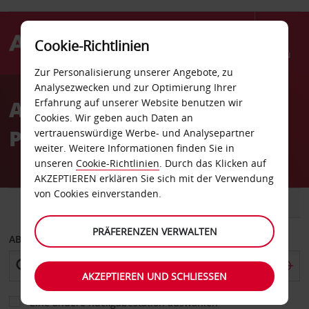
Cookie-Richtlinien
Menü
Zur Personalisierung unserer Angebote, zu
Welcome
Analysezwecken und zur Optimierung Ihrer
to
Autovermietung Saint-
Erfahrung auf unserer Website benutzen wir
Avis
Cookies. Wir geben auch Daten an
Pierre
vertrauenswürdige Werbe- und Analysepartner
weiter. Weitere Informationen finden Sie in
unseren
Cookie-Richtlinien
. Durch das Klicken auf
AKZEPTIEREN erklären Sie sich mit der Verwendung
von Cookies einverstanden.
FAHRZEUG
TRANSPORTER
PRÄFERENZEN VERWALTEN
ABHOLEN VON
AKZEPTIEREN UND SCHLIESSEN
Eine andere Rückgabestation auswählen