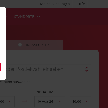
Meine Buchungen
Hilfe
S
STANDORTE
r
n
TRANSPORTER
estation auswählen
ENDDATUM