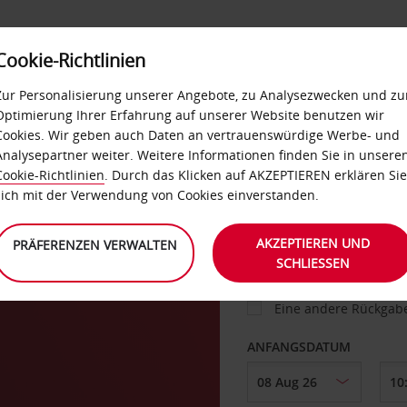
Cookie-Richtlinien
IETWAGEN
SELF-SERVICES
EXTRAS
BUSINES
Zur Personalisierung unserer Angebote, zu Analysezwecken und zu
Optimierung Ihrer Erfahrung auf unserer Website benutzen wir
Cookies. Wir geben auch Daten an vertrauenswürdige Werbe- und
g
Analysepartner weiter. Weitere Informationen finden Sie in unsere
FAHRZEUG
Cookie-Richtlinien
. Durch das Klicken auf AKZEPTIEREN erklären Sie
sich mit der Verwendung von Cookies einverstanden.
ABHOLEN VON
AKZEPTIEREN UND
PRÄFERENZEN VERWALTEN
SCHLIESSEN
Eine andere Rückgab
ANFANGSDATUM