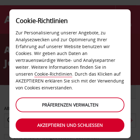
Cookie-Richtlinien
Menü
Zur Personalisierung unserer Angebote, zu
Welcome
Analysezwecken und zur Optimierung Ihrer
to
Autovermietung
Erfahrung auf unserer Website benutzen wir
Avis
Cookies. Wir geben auch Daten an
Johannesburg Bahnhof
vertrauenswürdige Werbe- und Analysepartner
weiter. Weitere Informationen finden Sie in
unseren
Cookie-Richtlinien
. Durch das Klicken auf
AKZEPTIEREN erklären Sie sich mit der Verwendung
von Cookies einverstanden.
FAHRZEUG
TRANSPORTER
PRÄFERENZEN VERWALTEN
ABHOLEN VON
AKZEPTIEREN UND SCHLIESSEN
Eine andere Rückgabestation auswählen