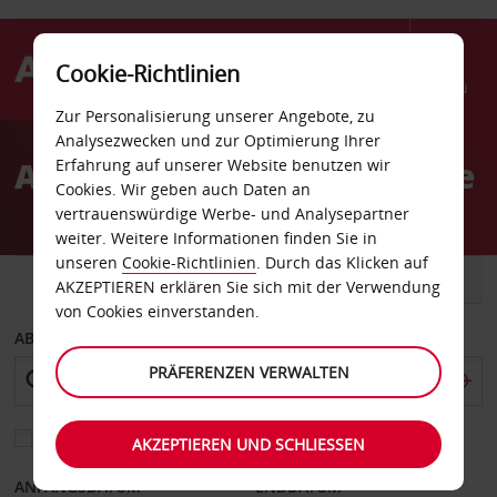
Cookie-Richtlinien
Menü
Zur Personalisierung unserer Angebote, zu
Welcome
Analysezwecken und zur Optimierung Ihrer
to
Autovermietung Lephalale
Erfahrung auf unserer Website benutzen wir
Avis
Cookies. Wir geben auch Daten an
vertrauenswürdige Werbe- und Analysepartner
weiter. Weitere Informationen finden Sie in
unseren
Cookie-Richtlinien
. Durch das Klicken auf
FAHRZEUG
TRANSPORTER
AKZEPTIEREN erklären Sie sich mit der Verwendung
von Cookies einverstanden.
ABHOLEN VON
PRÄFERENZEN VERWALTEN
Eine andere Rückgabestation auswählen
AKZEPTIEREN UND SCHLIESSEN
ANFANGSDATUM
ENDDATUM