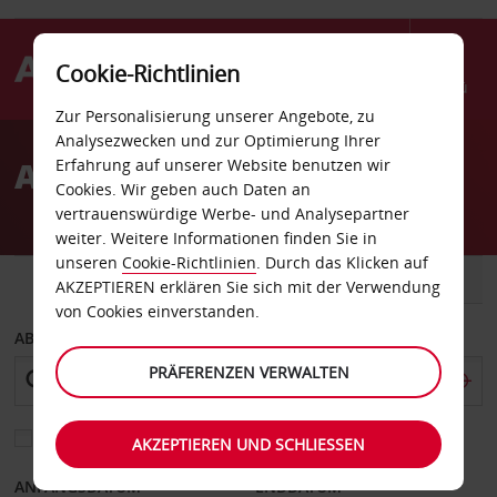
Cookie-Richtlinien
Menü
Zur Personalisierung unserer Angebote, zu
Welcome
Analysezwecken und zur Optimierung Ihrer
to
Autovermietung Lusaka
Erfahrung auf unserer Website benutzen wir
Avis
Cookies. Wir geben auch Daten an
vertrauenswürdige Werbe- und Analysepartner
weiter. Weitere Informationen finden Sie in
unseren
Cookie-Richtlinien
. Durch das Klicken auf
FAHRZEUG
TRANSPORTER
AKZEPTIEREN erklären Sie sich mit der Verwendung
von Cookies einverstanden.
ABHOLEN VON
PRÄFERENZEN VERWALTEN
Eine andere Rückgabestation auswählen
AKZEPTIEREN UND SCHLIESSEN
ANFANGSDATUM
ENDDATUM