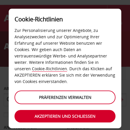
Cookie-Richtlinien
Menü
Zur Personalisierung unserer Angebote, zu
Welcome
Analysezwecken und zur Optimierung Ihrer
to
Autovermietung Senegal
Erfahrung auf unserer Website benutzen wir
Avis
Cookies. Wir geben auch Daten an
vertrauenswürdige Werbe- und Analysepartner
weiter. Weitere Informationen finden Sie in
unseren
Cookie-Richtlinien
. Durch das Klicken auf
FAHRZEUG
TRANSPORTER
AKZEPTIEREN erklären Sie sich mit der Verwendung
von Cookies einverstanden.
ABHOLEN VON
PRÄFERENZEN VERWALTEN
Eine andere Rückgabestation auswählen
AKZEPTIEREN UND SCHLIESSEN
ANFANGSDATUM
ENDDATUM