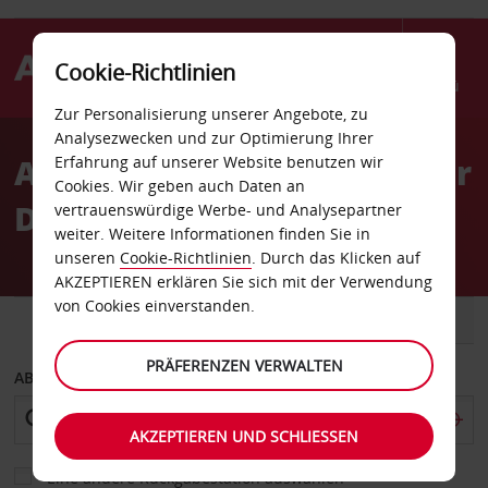
Cookie-Richtlinien
Menü
Zur Personalisierung unserer Angebote, zu
Welcome
Analysezwecken und zur Optimierung Ihrer
to
Autovermietung Chauffeur
Erfahrung auf unserer Website benutzen wir
Avis
Cookies. Wir geben auch Daten an
Drive-Service
vertrauenswürdige Werbe- und Analysepartner
weiter. Weitere Informationen finden Sie in
unseren
Cookie-Richtlinien
. Durch das Klicken auf
AKZEPTIEREN erklären Sie sich mit der Verwendung
von Cookies einverstanden.
FAHRZEUG
TRANSPORTER
PRÄFERENZEN VERWALTEN
ABHOLEN VON
AKZEPTIEREN UND SCHLIESSEN
Eine andere Rückgabestation auswählen