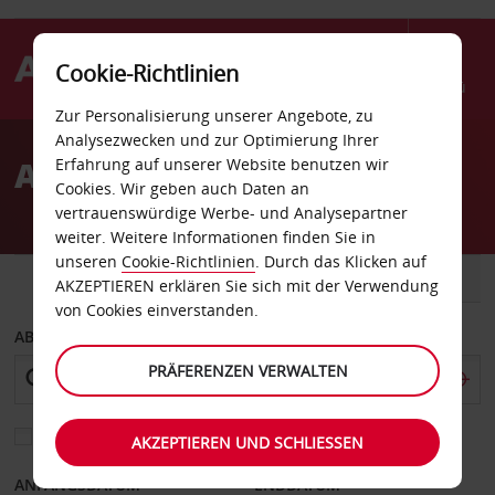
Cookie-Richtlinien
Menü
Zur Personalisierung unserer Angebote, zu
Welcome
Analysezwecken und zur Optimierung Ihrer
to
Autovermietung Guam
Erfahrung auf unserer Website benutzen wir
Avis
Cookies. Wir geben auch Daten an
vertrauenswürdige Werbe- und Analysepartner
weiter. Weitere Informationen finden Sie in
unseren
Cookie-Richtlinien
. Durch das Klicken auf
FAHRZEUG
TRANSPORTER
AKZEPTIEREN erklären Sie sich mit der Verwendung
von Cookies einverstanden.
ABHOLEN VON
PRÄFERENZEN VERWALTEN
Eine andere Rückgabestation auswählen
AKZEPTIEREN UND SCHLIESSEN
ANFANGSDATUM
ENDDATUM