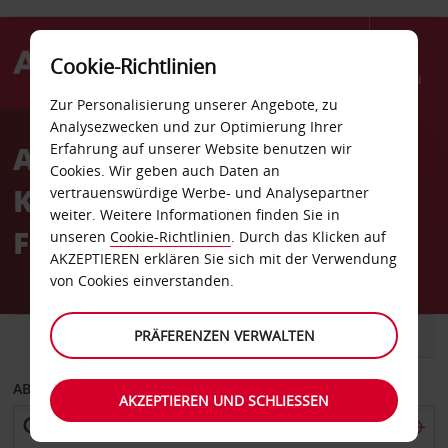
Cookie-Richtlinien
Menü
Zur Personalisierung unserer Angebote, zu
Welcome
Analysezwecken und zur Optimierung Ihrer
to
Autovermietung Chennai
Erfahrung auf unserer Website benutzen wir
Avis
Cookies. Wir geben auch Daten an
Kamraj Internationaler
vertrauenswürdige Werbe- und Analysepartner
weiter. Weitere Informationen finden Sie in
Flughafen
unseren
Cookie-Richtlinien
. Durch das Klicken auf
AKZEPTIEREN erklären Sie sich mit der Verwendung
von Cookies einverstanden.
FAHRZEUG
PRÄFERENZEN VERWALTEN
TRANSPORTER
ABHOLEN VON
AKZEPTIEREN UND SCHLIESSEN