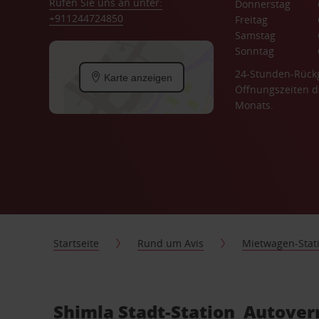
Rufen Sie uns an unter:
Donnerstag
+911244724850
Freitag
Samstag
Sonntag
24-Stunden-Rück
Karte anzeigen
Öffnungszeiten d
Monats.
Startseite
Rund um Avis
Mietwagen-Stat
Shimla Stadt-Station Autover