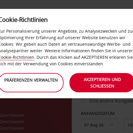
Cookie-Richtlinien
IETWAGEN
SELF-SERVICES
EXTRAS
BUSINES
Zur Personalisierung unserer Angebote, zu Analysezwecken und zu
Optimierung Ihrer Erfahrung auf unserer Website benutzen wir
Cookies. Wir geben auch Daten an vertrauenswürdige Werbe- und
g
Analysepartner weiter. Weitere Informationen finden Sie in unsere
FAHRZEUG
Cookie-Richtlinien
. Durch das Klicken auf AKZEPTIEREN erklären Sie
sich mit der Verwendung von Cookies einverstanden.
adt
ABHOLEN VON
AKZEPTIEREN UND
PRÄFERENZEN VERWALTEN
SCHLIESSEN
Eine andere Rückgab
ANFANGSDATUM
Geschlossen
Geschlossen
Geschlossen