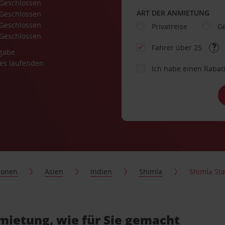
Geschlossen
ART DER ANMIETUNG
Geschlossen
Geschlossen
Privatreise
Ge
Geschlossen
Fahrer über 25
gabe.
es laufenden
Ich habe einen Rabat
ionen
Asien
Indien
Shimla
Shimla Sta
mietung, wie für Sie gemacht