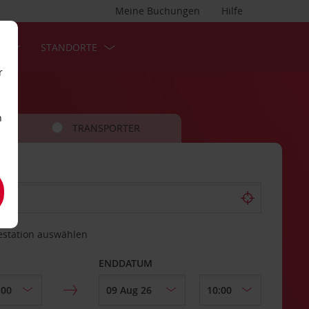
Meine Buchungen
Hilfe
S
STANDORTE
r
n
TRANSPORTER
estation auswählen
ENDDATUM