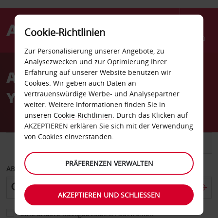
Cookie-Richtlinien
Menü
Zur Personalisierung unserer Angebote, zu
Welcome
Analysezwecken und zur Optimierung Ihrer
to
Autovermietung
Erfahrung auf unserer Website benutzen wir
Avis
Cookies. Wir geben auch Daten an
Yogyakarta Innenstadt
vertrauenswürdige Werbe- und Analysepartner
weiter. Weitere Informationen finden Sie in
unseren
Cookie-Richtlinien
. Durch das Klicken auf
AKZEPTIEREN erklären Sie sich mit der Verwendung
von Cookies einverstanden.
FAHRZEUG
TRANSPORTER
PRÄFERENZEN VERWALTEN
ABHOLEN VON
AKZEPTIEREN UND SCHLIESSEN
Eine andere Rückgabestation auswählen