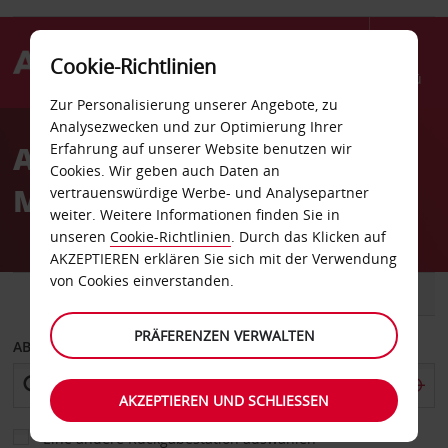
Cookie-Richtlinien
Menü
Zur Personalisierung unserer Angebote, zu
Welcome
Analysezwecken und zur Optimierung Ihrer
to
AUTOVERMIETUNG IN
Erfahrung auf unserer Website benutzen wir
Avis
Cookies. Wir geben auch Daten an
MALAYSIA
vertrauenswürdige Werbe- und Analysepartner
weiter. Weitere Informationen finden Sie in
unseren
Cookie-Richtlinien
. Durch das Klicken auf
AKZEPTIEREN erklären Sie sich mit der Verwendung
von Cookies einverstanden.
FAHRZEUG
TRANSPORTER
PRÄFERENZEN VERWALTEN
ABHOLEN VON
AKZEPTIEREN UND SCHLIESSEN
Eine andere Rückgabestation auswählen