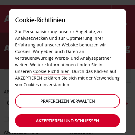
Cookie-Richtlinien
Menü
Zur Personalisierung unserer Angebote, zu
Welcome
Analysezwecken und zur Optimierung Ihrer
to
Autovermietung Gangdong
Erfahrung auf unserer Website benutzen wir
Avis
Cookies. Wir geben auch Daten an
vertrauenswürdige Werbe- und Analysepartner
weiter. Weitere Informationen finden Sie in
unseren
Cookie-Richtlinien
. Durch das Klicken auf
FAHRZEUG
TRANSPORTER
AKZEPTIEREN erklären Sie sich mit der Verwendung
von Cookies einverstanden.
ABHOLEN VON
PRÄFERENZEN VERWALTEN
Eine andere Rückgabestation auswählen
AKZEPTIEREN UND SCHLIESSEN
ANFANGSDATUM
ENDDATUM