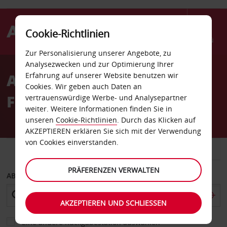
Cookie-Richtlinien
Menü
Zur Personalisierung unserer Angebote, zu
Welcome
Analysezwecken und zur Optimierung Ihrer
to
Autovermietung Phuket
Erfahrung auf unserer Website benutzen wir
Avis
Cookies. Wir geben auch Daten an
Flughafen
vertrauenswürdige Werbe- und Analysepartner
weiter. Weitere Informationen finden Sie in
unseren
Cookie-Richtlinien
. Durch das Klicken auf
AKZEPTIEREN erklären Sie sich mit der Verwendung
von Cookies einverstanden.
FAHRZEUG
TRANSPORTER
PRÄFERENZEN VERWALTEN
ABHOLEN VON
AKZEPTIEREN UND SCHLIESSEN
Eine andere Rückgabestation auswählen