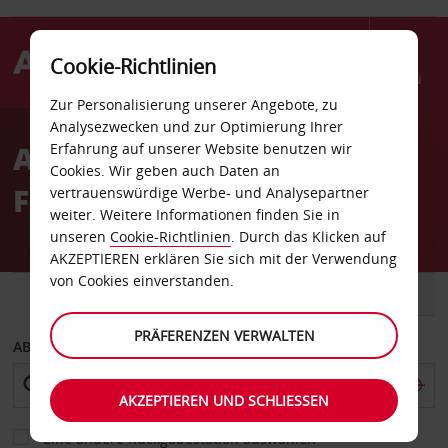
Cookie-Richtlinien
Menü
Zur Personalisierung unserer Angebote, zu
Welcome
Analysezwecken und zur Optimierung Ihrer
to
Autovermietung Moree
Erfahrung auf unserer Website benutzen wir
Avis
Cookies. Wir geben auch Daten an
Flughafen
vertrauenswürdige Werbe- und Analysepartner
weiter. Weitere Informationen finden Sie in
unseren
Cookie-Richtlinien
. Durch das Klicken auf
AKZEPTIEREN erklären Sie sich mit der Verwendung
von Cookies einverstanden.
FAHRZEUG
TRANSPORTER
PRÄFERENZEN VERWALTEN
ABHOLEN VON
AKZEPTIEREN UND SCHLIESSEN
Eine andere Rückgabestation auswählen