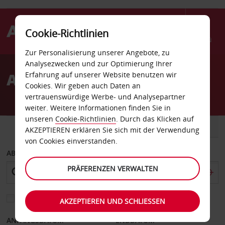
Cookie-Richtlinien
Menü
Zur Personalisierung unserer Angebote, zu
Welcome
Analysezwecken und zur Optimierung Ihrer
to
Autovermietung Parkes
Erfahrung auf unserer Website benutzen wir
Avis
Cookies. Wir geben auch Daten an
vertrauenswürdige Werbe- und Analysepartner
weiter. Weitere Informationen finden Sie in
unseren
Cookie-Richtlinien
. Durch das Klicken auf
FAHRZEUG
TRANSPORTER
AKZEPTIEREN erklären Sie sich mit der Verwendung
von Cookies einverstanden.
ABHOLEN VON
PRÄFERENZEN VERWALTEN
Eine andere Rückgabestation auswählen
AKZEPTIEREN UND SCHLIESSEN
ANFANGSDATUM
ENDDATUM