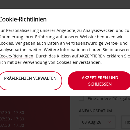
Cookie-Richtlinien
IETWAGEN
SELF-SERVICES
EXTRAS
BUSINES
Zur Personalisierung unserer Angebote, zu Analysezwecken und zu
Optimierung Ihrer Erfahrung auf unserer Website benutzen wir
Cookies. Wir geben auch Daten an vertrauenswürdige Werbe- und
g
Analysepartner weiter. Weitere Informationen finden Sie in unsere
FAHRZEUG
Cookie-Richtlinien
. Durch das Klicken auf AKZEPTIEREN erklären Sie
sich mit der Verwendung von Cookies einverstanden.
ABHOLEN VON
AKZEPTIEREN UND
PRÄFERENZEN VERWALTEN
SCHLIESSEN
Eine andere Rückgab
ANFANGSDATUM
07:30 - 17:30
07:30 - 17:30
07:30 - 17:30