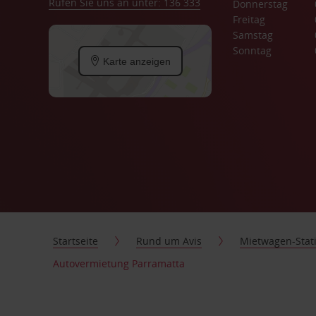
Rufen Sie uns an unter: 136 333
Donnerstag
Freitag
Samstag
Sonntag
Karte anzeigen
Startseite
Rund um Avis
Mietwagen-Stat
Autovermietung Parramatta