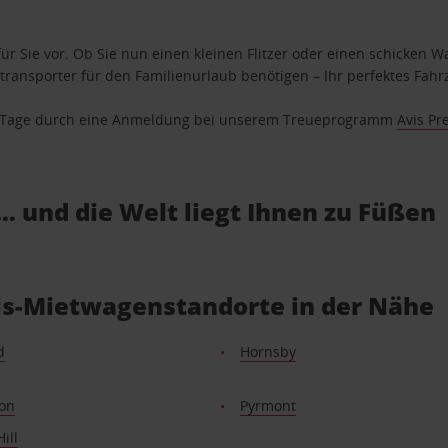
ür Sie vor. Ob Sie nun einen kleinen Flitzer oder einen schicken Wa
ransporter für den Familienurlaub benötigen – Ihr perfektes Fahrz
se Tage durch eine Anmeldung bei unserem Treueprogramm
Avis Pr
… und die Welt liegt Ihnen zu Füßen
is-Mietwagenstandorte in der Nähe
d
Hornsby
on
Pyrmont
ill