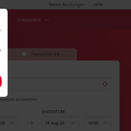
Meine Buchungen
Hilfe
S
STANDORTE
r
n
TRANSPORTER
estation auswählen
ENDDATUM